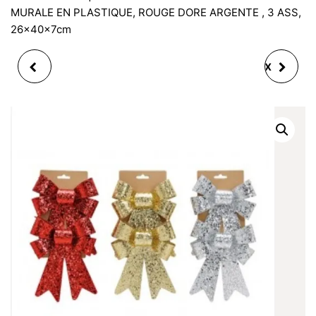
MURALE EN PLASTIQUE, ROUGE DORE ARGENTE , 3 ASS,
26x40x7cm
BOITE ALIMENTAIRE
GIFT BOX JOIE + BO1X
RÉFRIGÉRÉ LUNCHBOX
10CM BECHER
FROZZYPACK ROUGE
BLUMENVASE PORZ. 3-
ROSE 1,2 L 25X16.1X7.2
F. S. FLEUR VASE
CM