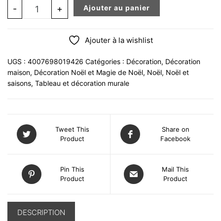
quantité de NOEUD PAPILLON DECORATIVE MURALE EN
-
+
Ajouter au panier
Ajouter à la wishlist
UGS :
4007698019426
Catégories :
Décoration
,
Décoration
maison
,
Décoration Noël et Magie de Noël
,
Noël
,
Noël et
saisons
,
Tableau et décoration murale
Tweet This
Share on
Product
Facebook
Pin This
Mail This
Product
Product
DESCRIPTION