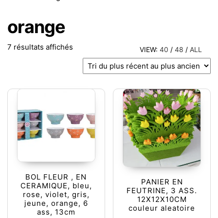
orange
Trié du plus récent au plus ancien
7 résultats affichés
VIEW:
40
/
48
/
ALL
BOL FLEUR , EN
PANIER EN
CERAMIQUE, bleu,
FEUTRINE, 3 ASS.
rose, violet, gris,
12X12X10CM
jeune, orange, 6
couleur aleatoire
ass, 13cm