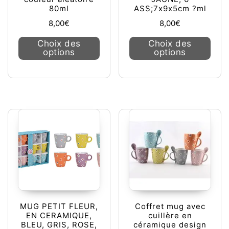
80ml
ASS;7x9x5cm ?ml
8,00
€
8,00
€
Ce produit a plusieurs variations. L
Ce pr
Choix des
Choix des
options
options
MUG PETIT FLEUR,
Coffret mug avec
EN CERAMIQUE,
cuillère en
BLEU, GRIS, ROSE,
céramique design