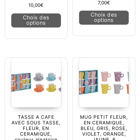
7,00
€
10,00
€
Ce pr
Choix des
Ce produit a plusieurs variations. L
Choix des
options
options
TASSE A CAFE
MUG PETIT FLEUR,
AVEC SOUS TASSE,
EN CERAMIQUE,
FLEUR, EN
BLEU, GRIS, ROSE,
CERAMIQUE,
VIOLET, ORANGE,
couleur aleatoire
JAUNE, 6