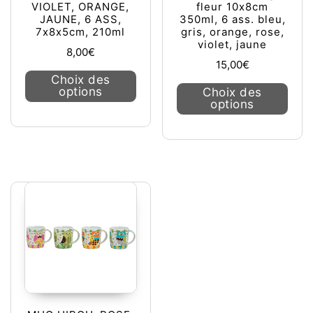
VIOLET, ORANGE,
fleur 10x8cm
JAUNE, 6 ASS,
350ml, 6 ass. bleu,
7x8x5cm, 210ml
gris, orange, rose,
violet, jaune
8,00
€
15,00
€
Ce produit a plusieurs variations. L
Choix des
Ce pr
options
Choix des
options