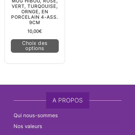
MUG HIBOU, ROSE,
VERT, TURQOUISE,
ORNGE, EN
PORCELAIN 4-ASS.
9CM
10,00
€
Ce produit a plusieurs variations. L
Choix des
options
A PROPOS
Qui nous-sommes
Nos valeurs