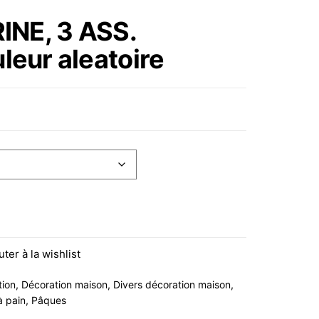
DÉCORATIVE EN
INE, 3 ASS.
NÉOPRÈNE PAPILLON
eur aleatoire
NOIR OU ROUGE
12X22CM 2ASS.
ASS. 12X12X10CM couleur aleatoire
uter à la wishlist
tion
,
Décoration maison
,
Divers décoration maison
,
à pain
,
Pâques