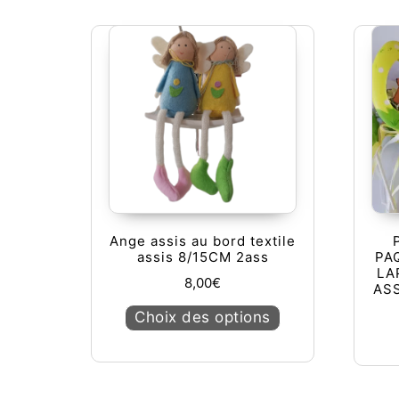
Ange assis au bord textile
assis 8/15CM 2ass
PA
LA
8,00
€
ASS
Ce produit a plusie
Choix des options