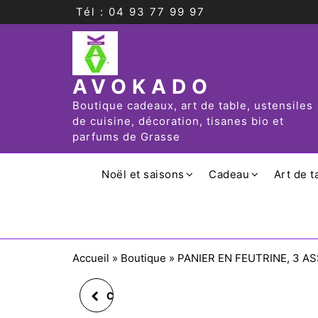
Tél : 04 93 77 99 97
AVOKADO
Boutique cadeaux, art de table, ustensiles
de cuisine, décoration, tisanes bio et
parfums de Grasse
Noël et saisons
Cadeau
Art de t
Accueil
»
Boutique
»
PANIER EN FEUTRINE, 3 ASS
CANETTE ISOTHERME