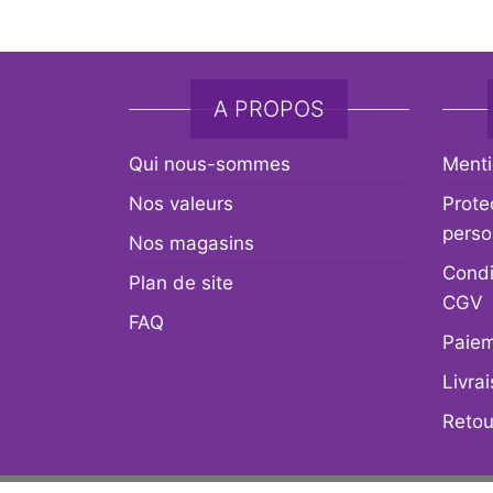
A PROPOS
Qui nous-sommes
Menti
Nos valeurs
Prote
perso
Nos magasins
Condi
Plan de site
CGV
FAQ
Paiem
Livra
Retou