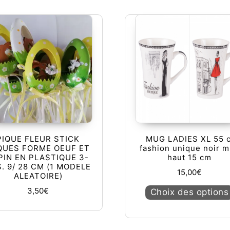
PIQUE FLEUR STICK
MUG LADIES XL 55 c
QUES FORME OEUF ET
fashion unique noir 
PIN EN PLASTIQUE 3-
haut 15 cm
. 9/ 28 CM (1 MODELE
15,00
€
ALEATOIRE)
urs variations. Les options peuvent être choisies sur la page du
3,50
€
Choix des options