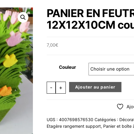
PANIER EN FEUTR
12X12X10CM coul
7,00
€
Couleur
quantité de PANIER EN FEUTRINE, 3 
-
+
Ajouter au panier
Ajo
UGS :
4007698576530
Catégories :
Décora
Etagère rangement support
,
Panier et boîte 