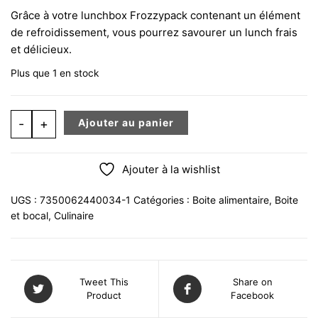
Grâce à votre lunchbox Frozzypack contenant un élément
de refroidissement, vous pourrez savourer un lunch frais
et délicieux.
Plus que 1 en stock
quantité de Boite alimentaire réfrigéré lunchbox frozzy
-
+
Ajouter au panier
Ajouter à la wishlist
UGS :
7350062440034-1
Catégories :
Boite alimentaire
,
Boite
et bocal
,
Culinaire
Tweet This
Share on
Product
Facebook