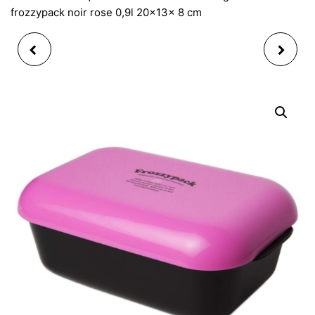
frozzypack noir rose 0,9l 20x13x 8 cm
BOITE ALIMENTAIRE
BOITE ALIMENTAIRE
RÉFRIGÉRÉ LUNCHBOX
RÉFRIGÉRÉ LUNCHBOX
FROZZYPACK NOIR
FROZZYPACK NOIR
VERT 0,9L 20X13X 8
VERT 0,9L 20X13X 8
CM
CM