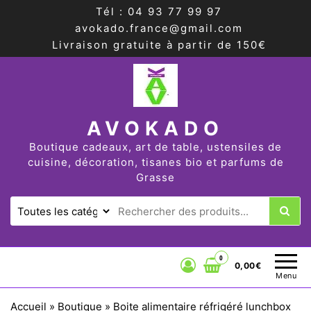
Tél : 04 93 77 99 97
avokado.france@gmail.com
Livraison gratuite à partir de 150€
AVOKADO
Boutique cadeaux, art de table, ustensiles de
cuisine, décoration, tisanes bio et parfums de
Grasse
0
0,00€
Menu
Accueil
»
Boutique
»
Boite alimentaire réfrigéré lunchbox