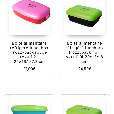
Boite alimentaire
Boite alimentaire
réfrigéré lunchbox
réfrigéré lunchbox
frozzypack rouge
frozzypack noir
rose 1,2 l
vert 0,9l 20x13x 8
25×16.1×7.2 cm
cm
27,90
€
24,50
€