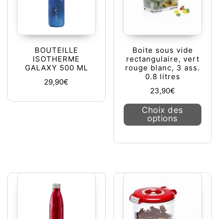
BOUTEILLE
Boite sous vide
ISOTHERME
rectangulaire, vert
GALAXY 500 ML
rouge blanc, 3 ass.
0.8 litres
29,90
€
23,90
€
Ce pr
Choix des
options