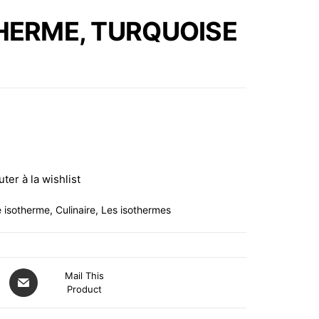
AVEC BOUCHON
HERME, TURQUOISE
LIMONADE VAGUE
BLEU 1L
uter à la wishlist
e isotherme
,
Culinaire
,
Les isothermes
Mail This
Product