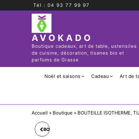
Tél : 04 93 77 99 97
AVOKADO
Boutique cadeaux, art de table, ustensiles
de cuisine, décoration, tisanes bio et
parfums de Grasse
Noël et saisons
Cadeau
Art de t
Accueil
»
Boutique
»
BOUTEILLE ISOTHERME, T
BOUTEILLE ISOTHERME