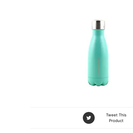
EN INOX VERT PALE
0,2L
Tweet This
Product