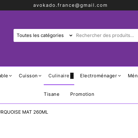
avokado.france@gmail.com
able
Cuisson
Culinaire
Electroménager
Mén
Tisane
Promotion
URQUOISE MAT 260ML