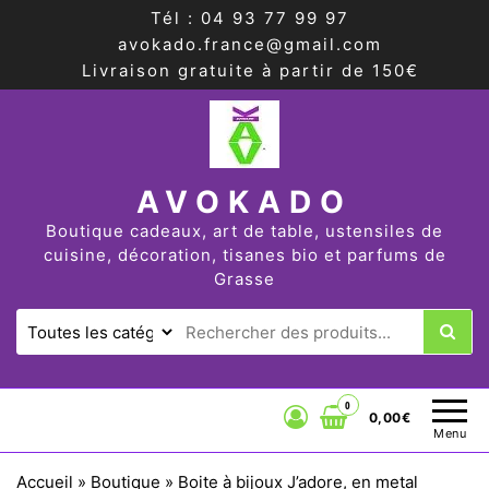
Tél : 04 93 77 99 97
avokado.france@gmail.com
Livraison gratuite à partir de 150€
AVOKADO
Boutique cadeaux, art de table, ustensiles de
cuisine, décoration, tisanes bio et parfums de
Grasse
0
0,00€
Menu
Accueil
»
Boutique
»
Boite à bijoux J’adore, en metal