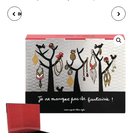
BOITE À BIJOUX FLEUR
BOITE À ROUGES À
LAISSEZ-MOI RÊVER
LÈVRES LIPSTICK, EN
METAL