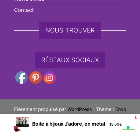
Contact
NOUS TROUVER
RÉSEAUX SOCIAUX
Fièrement propulsé par
WordPress
|
Thème :
Envo
eCommerce
Boite à bijoux J’adore, en metal
18,00
€
Social media & sharing icons powered by
UltimatelySocial