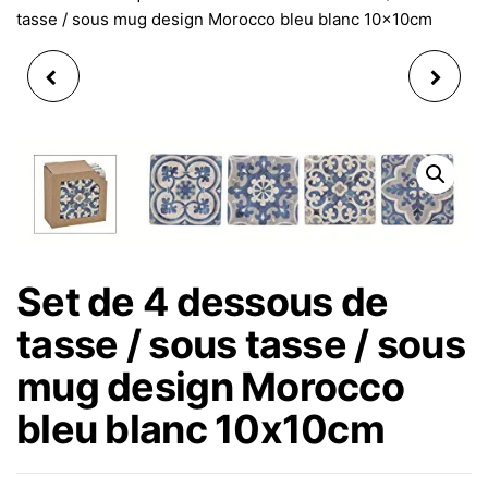
tasse / sous mug design Morocco bleu blanc 10x10cm
BOUGIE PILIER
DESSOUS DE VERRE
CYLINDRIQUE EN CIRE
SET DE 4 EN PIERRE
DE PALME GRIS -
DESIGN MAROC BEIGE
KERZERMAN
ET MARRON 10X10CM
6,4X13,5CM
Set de 4 dessous de
tasse / sous tasse / sous
mug design Morocco
bleu blanc 10x10cm