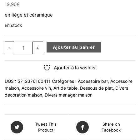
19,90
€
en liège et céramique
En stock
quantité de Set de 4 dessous de tasse / sous tasse / 
-
+
Ajouter au panier
Ajouter à la wishlist
UGS :
5712376160411
Catégories :
Accessoire bar
,
Accessoire
maison
,
Accessoire vin
,
Art de table
,
Dessous de plat
,
Divers
décoration maison
,
Divers ménager maison
Tweet This
Share on
Product
Facebook