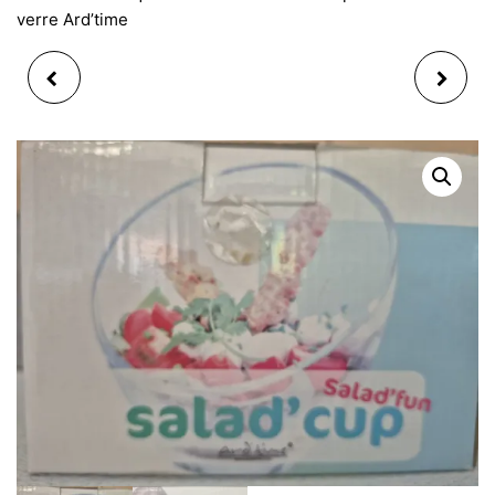
verre Ard’time
BATEAU VOILIER EN
LIVRE SALADES,
BOIS ET MÉTAL
MARINADES LAROUSSE
17X17X6CM