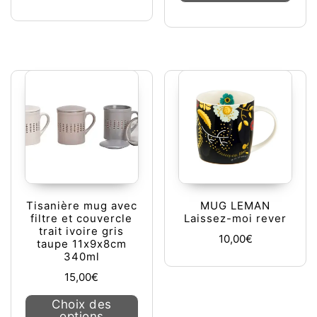
Tisanière mug avec
MUG LEMAN
filtre et couvercle
Laissez-moi rever
trait ivoire gris
10,00
€
taupe 11x9x8cm
340ml
15,00
€
Ce produit a plusieurs variations. L
Choix des
options