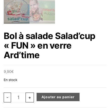
Bol à salade Salad’cup
« FUN » en verre
Ard’time
9,90
€
En stock
quantité de Bol à salade Salad'cup "FUN" en verre Ard't
-
+
Ajouter au panier