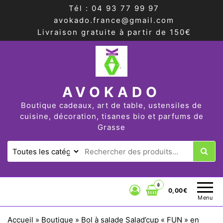
Tél : 04 93 77 99 97
avokado.france@gmail.com
Livraison gratuite à partir de 150€
AVOKADO
Boutique cadeaux, art de table, ustensiles de
cuisine, décoration, tisanes bio et parfums de
Grasse
0
0,00€
Menu
Accueil
»
Boutique
»
Bol à salade Salad’cup « FUN » en