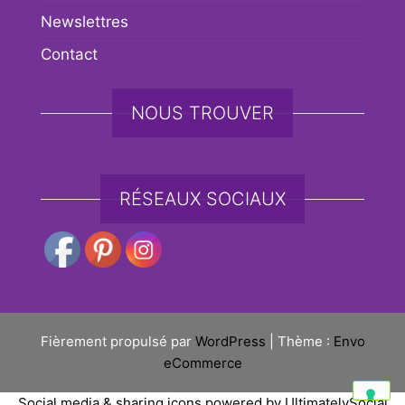
Newslettres
Contact
NOUS TROUVER
RÉSEAUX SOCIAUX
Fièrement propulsé par
WordPress
|
Thème :
Envo
eCommerce
Social media & sharing icons powered by
UltimatelySocial