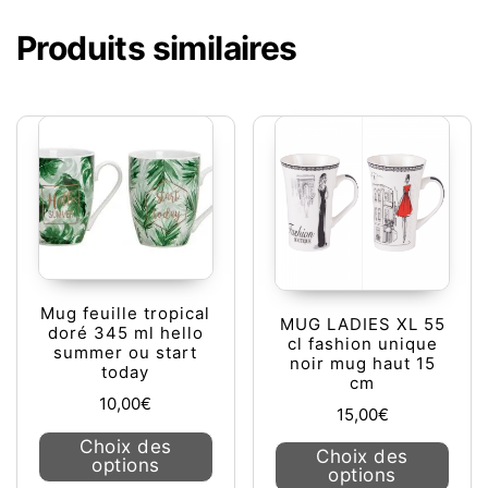
Produits similaires
Mug feuille tropical
MUG LADIES XL 55
doré 345 ml hello
cl fashion unique
summer ou start
noir mug haut 15
today
cm
10,00
€
15,00
€
Ce produit a plusieurs variations. L
Choix des
Ce pr
Choix des
options
options