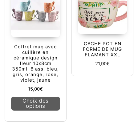
CACHE POT EN
Coffret mug avec
FORME DE MUG
cuillère en
FLAMANT XXL
céramique design
fleur 10x8cm
21,90
€
350ml, 6 ass. bleu,
gris, orange, rose,
violet, jaune
15,00
€
Ce produit a plusieurs variations. L
Choix des
options