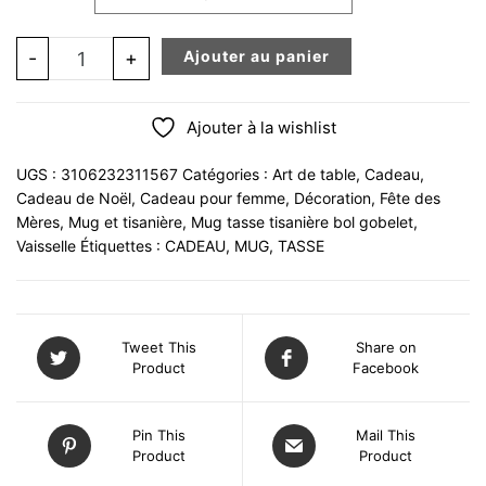
quantité de MUG LADIES XL 55 cl fashion unique noir m
-
+
Ajouter au panier
Ajouter à la wishlist
UGS :
3106232311567
Catégories :
Art de table
,
Cadeau
,
Cadeau de Noël
,
Cadeau pour femme
,
Décoration
,
Fête des
Mères
,
Mug et tisanière
,
Mug tasse tisanière bol gobelet
,
Vaisselle
Étiquettes :
CADEAU
,
MUG
,
TASSE
Tweet This
Share on
Product
Facebook
Pin This
Mail This
Product
Product