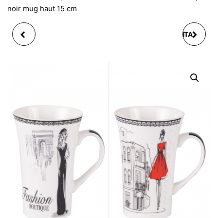
noir mug haut 15 cm
COFFRET 2 MUGS
COFFRET 4 MUG SANTA
BOMBAY 30 CL (1
FE 30 CL
MODÈLE ALÉATOIRE)