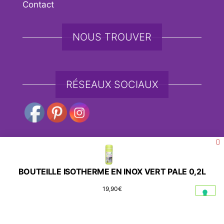
Contact
NOUS TROUVER
RÉSEAUX SOCIAUX
Fièrement propulsé par
WordPress
|
Thème :
Envo
BOUTEILLE ISOTHERME EN INOX VERT PALE 0,2L
eCommerce
19,90
€
Social media & sharing icons powered by
UltimatelySocial
Vos choix en matière de confidentialité