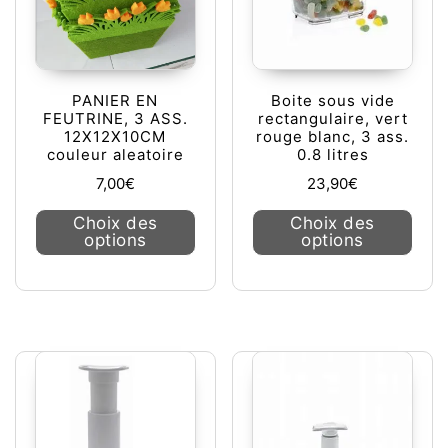
PANIER EN
Boite sous vide
FEUTRINE, 3 ASS.
rectangulaire, vert
12X12X10CM
rouge blanc, 3 ass.
couleur aleatoire
0.8 litres
7,00
€
23,90
€
Ce produit a plusieurs variations. L
Ce pr
Choix des
Choix des
options
options