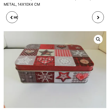
METAL, 14X10X4 CM
HOUSSE DE BOUTEILLE
LOT 2 BOITES EN
DÉCORATIVE EN
FORME BONBON, EN
NÉOPRÈNE PAPILLON
CARTON ET TEXTILE,
NOIR OU ROUGE
DORE
12X22CM 2ASS.