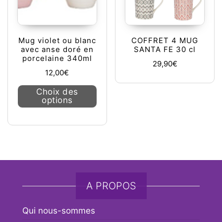
Mug violet ou blanc
COFFRET 4 MUG
avec anse doré en
SANTA FE 30 cl
porcelaine 340ml
29,90
€
12,00
€
Ce produit a plusieurs variations. L
Choix des
options
A PROPOS
Qui nous-sommes