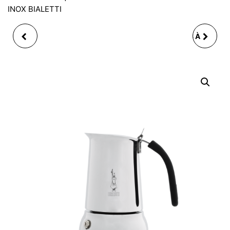
INOX BIALETTI
MUG HIBOU DE NOEL
COFFRET 12 PIERRES À
EN PORCELAINE, 2 ASS,
WHISKY EN GRANITE
9CM 300ML
AVEC PINCE ET
POCHETTE DANS UN
BOITE EN BOIS