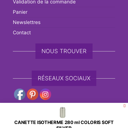
Validation de la commande
Panier
Newslettres
Contact
NOUS TROUVER
RÉSEAUX SOCIAUX
CANETTE ISOTHERME 280 ml COLORIS SOFT
Fièrement propulsé par
WordPress
|
Thème :
Envo