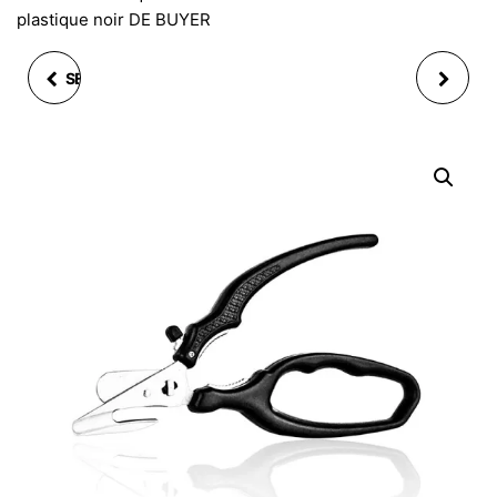
plastique noir DE BUYER
SET ENFANT 6 PCS LES
BOITE EN MÉTAL
MINIONS ASSIETTE BOL
COUVERCLE BOIS NOIR
COUVERT WMF
OU GRIS CLAIR
10X16X10CM 2ASS
G.WURM