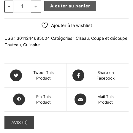
quantité de Ciseau à crustacés inox manche plastique 
-
+
Ajouter au panier
Ajouter à la wishlist
UGS :
3011244685004
Catégories :
Ciseau
,
Coupe et découpe
,
Couteau
,
Culinaire
Tweet This
Share on
Product
Facebook
Pin This
Mail This
Product
Product
AVIS (0)