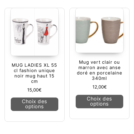
Mug vert clair ou
MUG LADIES XL 55
marron avec anse
cl fashion unique
doré en porcelaine
noir mug haut 15
340ml
cm
12,00
€
15,00
€
Ce pr
Choix des
Ce produit a plusieurs variations. L
Choix des
options
options