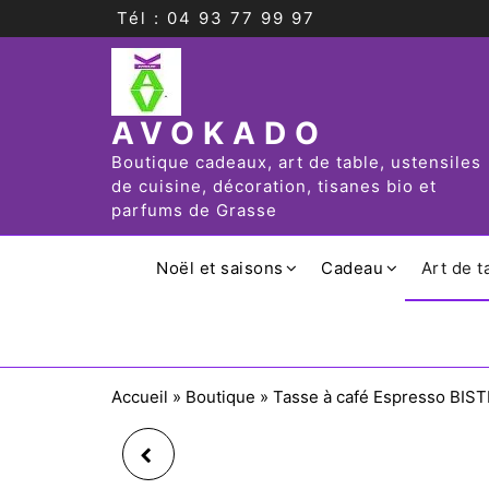
Tél : 04 93 77 99 97
AVOKADO
Boutique cadeaux, art de table, ustensiles
de cuisine, décoration, tisanes bio et
parfums de Grasse
Noël et saisons
Cadeau
Art de t
Accueil
»
Boutique
»
Tasse à café Espresso BIS
TASSE À CAFÉ EN