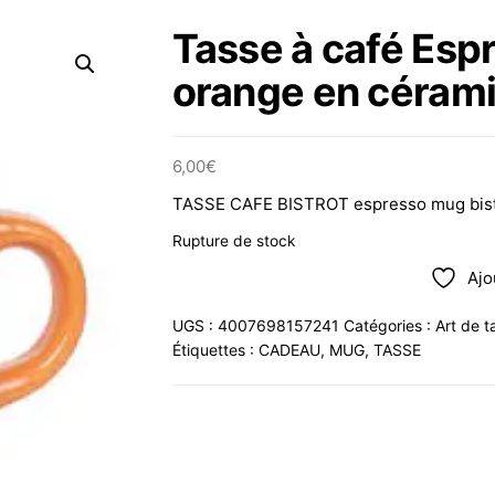
Tasse à café Es
orange en céram
6,00
€
TASSE CAFE BISTROT espresso mug bistr
Rupture de stock
Ajo
UGS :
4007698157241
Catégories :
Art de t
Étiquettes :
CADEAU
,
MUG
,
TASSE