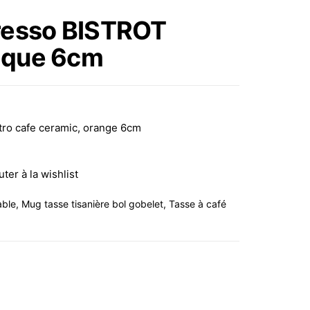
CUILLÈRE EN
presso BISTROT
CÉRAMIQUE DESIGN
ique 6cm
FLEUR 10X8CM 350ML,
6 ASS. BLEU, GRIS,
o cafe ceramic, orange 6cm
ORANGE, ROSE,
uter à la wishlist
VIOLET, JAUNE
able
,
Mug tasse tisanière bol gobelet
,
Tasse à café