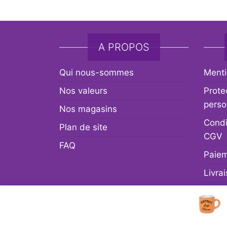
A PROPOS
Qui nous-sommes
Menti
Nos valeurs
Prote
perso
Nos magasins
Condi
Plan de site
CGV
FAQ
Paiem
Livra
Retou