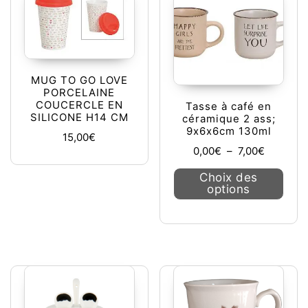
MUG TO GO LOVE
PORCELAINE
COUCERCLE EN
Tasse à café en
SILICONE H14 CM
céramique 2 ass;
9x6x6cm 130ml
15,00
€
Plage de 
0,00
€
–
7,00
€
Ce pr
Choix des
options