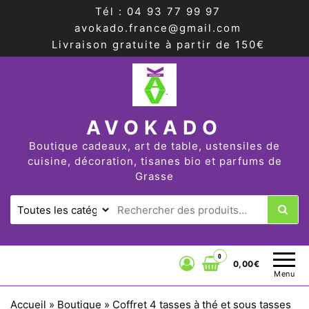
Tél : 04 93 77 99 97
avokado.france@gmail.com
Livraison gratuite à partir de 150€
AVOKADO
Boutique cadeaux, art de table, ustensiles de
cuisine, décoration, tisanes bio et parfums de
Grasse
0
0,00€
Menu
Accueil
»
Boutique
»
Coffret 4 tasses à thé et sous tasses