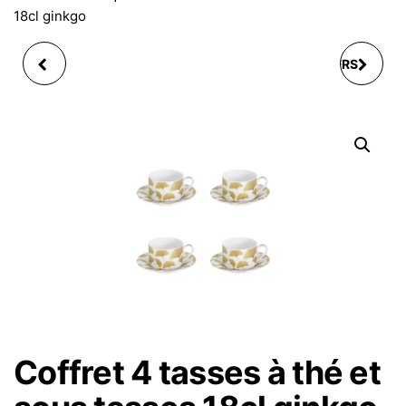
18cl ginkgo
THÉIÈRE 0,7L AVEC
COFFRET 2 DÉJEUNERS
FILTRE GINKGO
AVEC SOUS TASSES
35CL GINKGO
Coffret 4 tasses à thé et