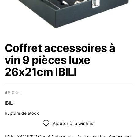
Coffret accessoires à
vin 9 pièces luxe
26x21cm IBILI
48,00
€
IBILI
Rupture de stock
Ajouter à la wishlist
UGS :
8411922082524
Catégories :
Accessoire bar
,
Accessoire