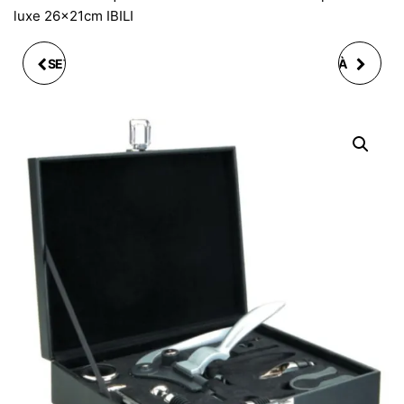
luxe 26x21cm IBILI
SET 7 EMPORTES PIÈCE
SET ARDOISE TASSE À
DÉCOUPOIR
CAFÉ ET CUILLÈRE
HALLOWEEN EN INOX
18X10CM J-LINE
IBILI