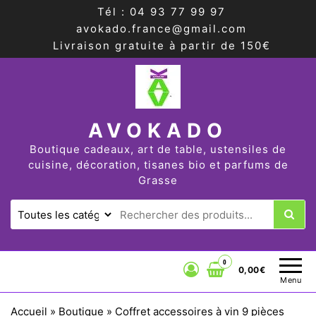
Tél : 04 93 77 99 97
avokado.france@gmail.com
Livraison gratuite à partir de 150€
AVOKADO
Boutique cadeaux, art de table, ustensiles de
cuisine, décoration, tisanes bio et parfums de
Grasse
0
0,00€
Menu
Accueil
»
Boutique
»
Coffret accessoires à vin 9 pièces