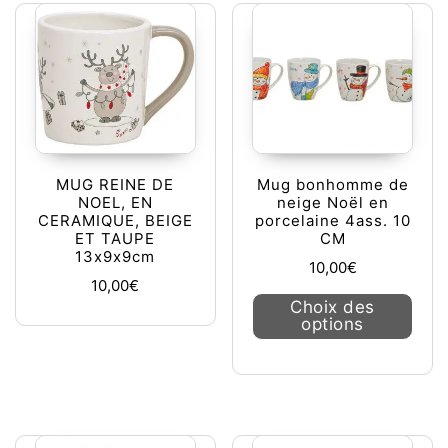
MUG REINE DE
Mug bonhomme de
NOEL, EN
neige Noël en
CERAMIQUE, BEIGE
porcelaine 4ass. 10
ET TAUPE
CM
13x9x9cm
10,00
€
10,00
€
Ce pr
Choix des
options