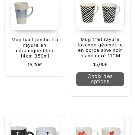
Mug trait rayure
Mug haut jumbo tra
losange géométrie
rayure en
en porcelaine noir
céramique bleu
blanc doré 11CM
14cm 350ml
15,00
€
15,00
€
Ce pr
Choix des
options