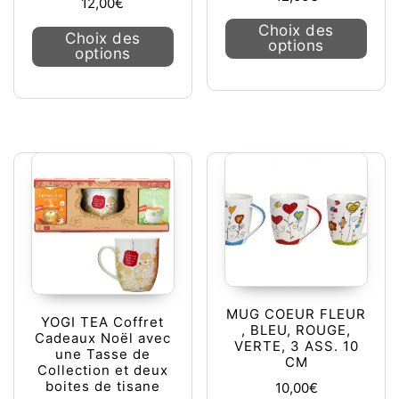
12,00
€
Ce pr
Choix des
Ce produit a plusieurs variations. L
Choix des
options
options
MUG COEUR FLEUR
YOGI TEA Coffret
, BLEU, ROUGE,
Cadeaux Noël avec
VERTE, 3 ASS. 10
une Tasse de
CM
Collection et deux
boites de tisane
10,00
€