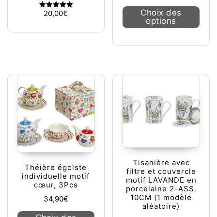
Ce pr
Choix des
20,00
€
Note
options
5.00
sur 5
Tisanière avec
Théière égoïste
filtre et couvercle
individuelle motif
motif LAVANDE en
cœur, 3Pcs
porcelaine 2-ASS.
10CM (1 modèle
34,90
€
aléatoire)
Ce produit a plusieurs variations. L