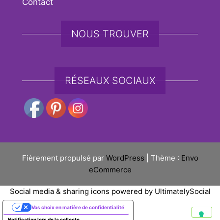
Contact
NOUS TROUVER
RÉSEAUX SOCIAUX
Fièrement propulsé par
WordPress
|
Thème :
Envo
eCommerce
Social media & sharing icons powered by
UltimatelySocial
Vos choix en matière de confidentialité
Notification lors de la collecte