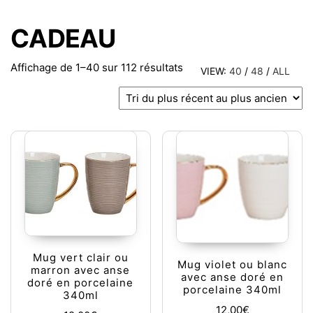
CADEAU
Trié du plus récent au plu
Affichage de 1–40 sur 112 résultats
VIEW:
40
/
48
/
ALL
Mug vert clair ou
Mug violet ou blanc
marron avec anse
avec anse doré en
doré en porcelaine
porcelaine 340ml
340ml
12,00
€