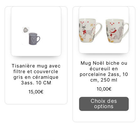
Mug Noël biche ou
Tisanière mug avec
écureuil en
filtre et couvercle
porcelaine 2ass, 10
gris en céramique
cm, 250 ml
3ass. 10 CM
10,00
€
15,00
€
Ce pr
Choix des
options