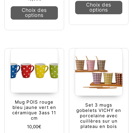
Ce pr
Choix des
Ce produit a plusieurs variations. L
options
Choix des
options
Mug POIS rouge
Set 3 mugs
bleu jaune vert en
gobelets VICHY en
céramique 3ass 11
porcelaine avec
cm
cuillères sur un
plateau en bois
10,00
€