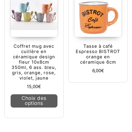
Coffret mug avec
Tasse à café
cuillère en
Espresso BISTROT
céramique design
orange en
fleur 10x8cm
céramique 6cm
350ml, 6 ass. bleu,
6,00
€
gris, orange, rose,
violet, jaune
15,00
€
Ce produit a plusieurs variations. L
Choix des
options