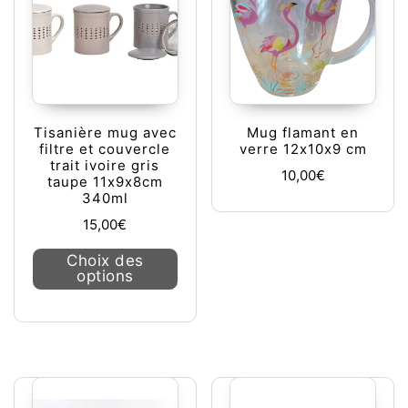
Tisanière mug avec
Mug flamant en
filtre et couvercle
verre 12x10x9 cm
trait ivoire gris
10,00
€
taupe 11x9x8cm
340ml
15,00
€
Ce produit a plusieurs variations. L
Choix des
options