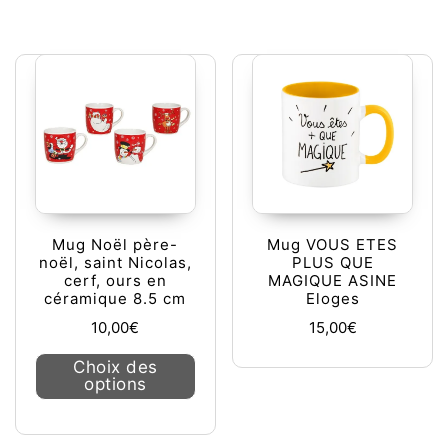
Mug Noël père-
Mug VOUS ETES
noël, saint Nicolas,
PLUS QUE
cerf, ours en
MAGIQUE ASINE
céramique 8.5 cm
Eloges
10,00
€
15,00
€
Ce produit a plusieurs variations. L
Choix des
options