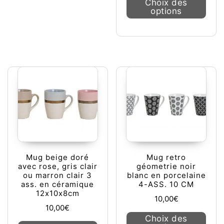
Choix des
options
Mug beige doré
Mug retro
avec rose, gris clair
géometrie noir
ou marron clair 3
blanc en porcelaine
ass. en céramique
4-ASS. 10 CM
12x10x8cm
10,00
€
10,00
€
Ce pr
Choix des
Ce produit a plusieurs variations. L