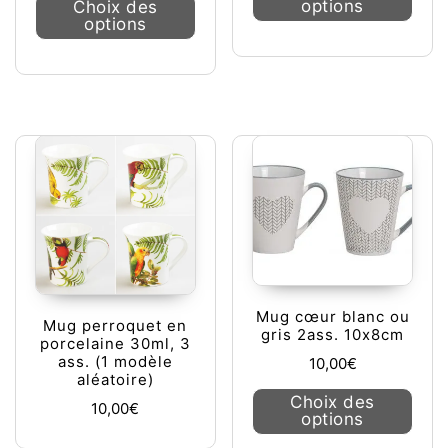
options
Choix des
options
Mug cœur blanc ou
Mug perroquet en
gris 2ass. 10x8cm
porcelaine 30ml, 3
ass. (1 modèle
10,00
€
aléatoire)
Ce pr
Choix des
10,00
€
options