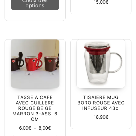
Choix des
15,00
€
options
TASSE A CAFE
TISAIERE MUG
AVEC CUILLERE
BORO ROUGE AVEC
ROUGE BEIGE
INFUSEUR 43cl
MARRON 3-ASS. 6
18,90
€
CM
Plage de prix : 6,00€ à 8,00€
6,00
€
–
8,00
€