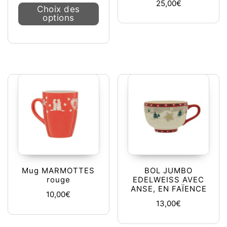
25,00
€
Ce produit a plusieurs variations. L
Choix des
options
Mug MARMOTTES
BOL JUMBO
rouge
EDELWEISS AVEC
ANSE, EN FAÏENCE
10,00
€
13,00
€