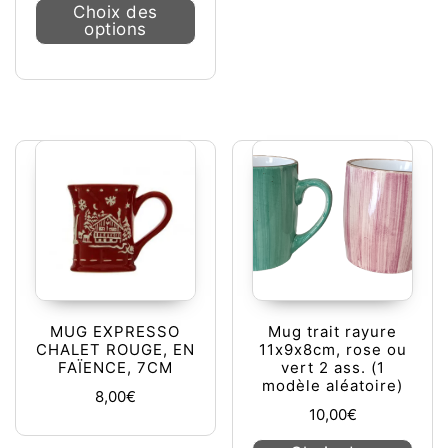
Ce produit a plusieurs variations. L
Choix des
options
MUG EXPRESSO
Mug trait rayure
CHALET ROUGE, EN
11x9x8cm, rose ou
FAÏENCE, 7CM
vert 2 ass. (1
modèle aléatoire)
8,00
€
10,00
€
Ce pr