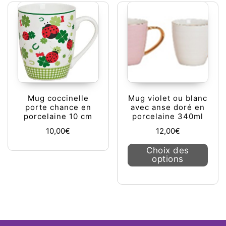
Mug coccinelle
Mug violet ou blanc
porte chance en
avec anse doré en
porcelaine 10 cm
porcelaine 340ml
10,00
€
12,00
€
Ce pr
Choix des
options