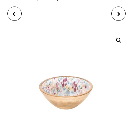
SUPPORT GRIFFE
COUPELLE LEONIE
JAMBON AVEC
D30-H8/3
COUTEAU