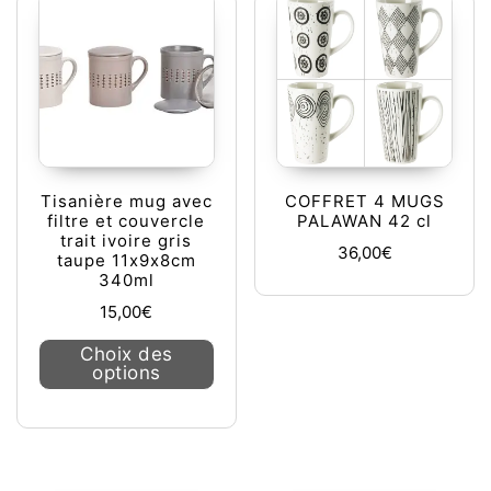
Tisanière mug avec
COFFRET 4 MUGS
filtre et couvercle
PALAWAN 42 cl
trait ivoire gris
36,00
€
taupe 11x9x8cm
340ml
15,00
€
Ce produit a plusieurs variations. L
Choix des
options