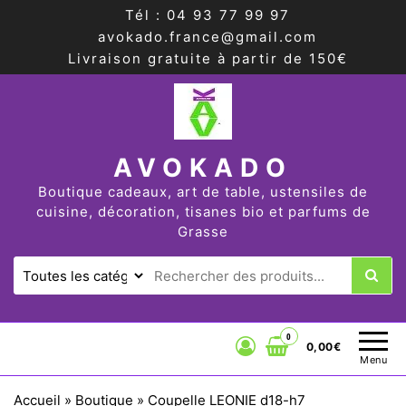
Tél : 04 93 77 99 97
avokado.france@gmail.com
Livraison gratuite à partir de 150€
AVOKADO
Boutique cadeaux, art de table, ustensiles de
cuisine, décoration, tisanes bio et parfums de
Grasse
0
0,00€
Menu
Accueil
»
Boutique
»
Coupelle LEONIE d18-h7