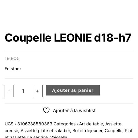
Coupelle LEONIE d18-h7
19,90
€
En stock
quantité de Coupelle LEONIE d18-h7
-
+
Ajouter au panier
Ajouter à la wishlist
UGS :
3106238580363
Catégories :
Art de table
,
Assiette
creuse
,
Assiette plate et saladier
,
Bol et déjeuner
,
Coupelle
,
Plat
et assiette de service
,
Vaisselle