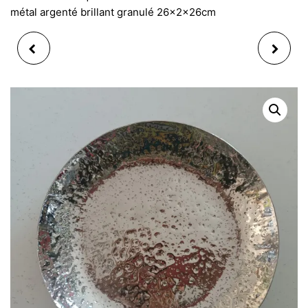
métal argenté brillant granulé 26x2x26cm
THÉIÈRE ÉGOÏSTE
PLATEAU ASSIETTE
INDIVIDUEL MOTIF
DÉCORATIVE RONDE EN
CUISINE BEIGE ET
MÉTAL ARGENTÉ DORÉ
ROUGE EN CÉRAMIQUE
MAT GRANULÉ
18X11X16CM
26X2X26CM