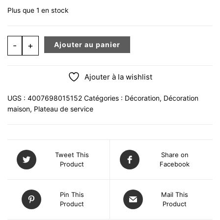
Plus que 1 en stock
quantité de Plateau assiette décorative ronde en métal
-
+
Ajouter au panier
Ajouter à la wishlist
UGS :
4007698015152
Catégories :
Décoration
,
Décoration
maison
,
Plateau de service
Tweet This
Share on
Product
Facebook
Pin This
Mail This
Product
Product