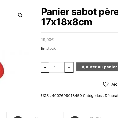
Panier sabot père
17x18x8cm
19,90
€
En stock
quantité de Panier sabot père noël 
-
+
Ajouter au panier
Ajo
UGS :
4007698018450
Catégories :
Décorat