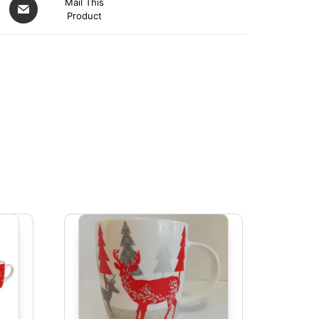
Mail This
Product