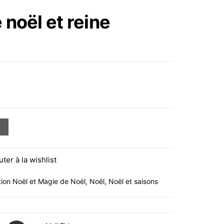
JUYPAL HOGAR
 noël et reine
FEUTRINE 100%
MICROFIBRE ROUGE
et reine 17x18x8cm
uter à la wishlist
ion Noël et Magie de Noël
,
Noël
,
Noël et saisons