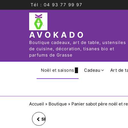
Tél : 04 93 77 99 97
AVOKADO
Boutique cadeaux, art de table, ustensiles
de cuisine, décoration, tisanes bio et
parfums de Grasse
Noël et saisons
Cadeau
Art de t
Accueil
»
Boutique
»
Panier sabot père noël et 
SERVITEUR ÉTAGÈRE 3