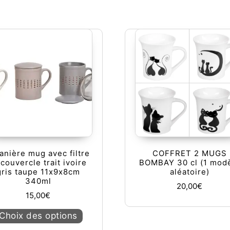
anière mug avec filtre
COFFRET 2 MUGS
 couvercle trait ivoire
BOMBAY 30 cl (1 mod
gris taupe 11x9x8cm
aléatoire)
340ml
20,00
€
15,00
€
Ce produit a plusieurs variations. Les op
Choix des options