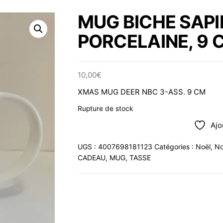
MUG BICHE SAPI
PORCELAINE, 9 
10,00
€
XMAS MUG DEER NBC 3-ASS. 9 CM
Rupture de stock
Ajo
UGS :
4007698181123
Catégories :
Noël
,
No
CADEAU
,
MUG
,
TASSE