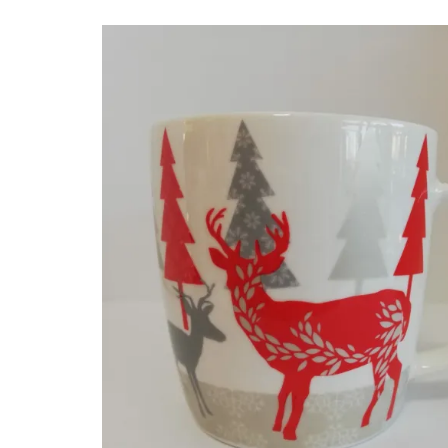
D8.2 H10
PORCEL.*ASS.*S