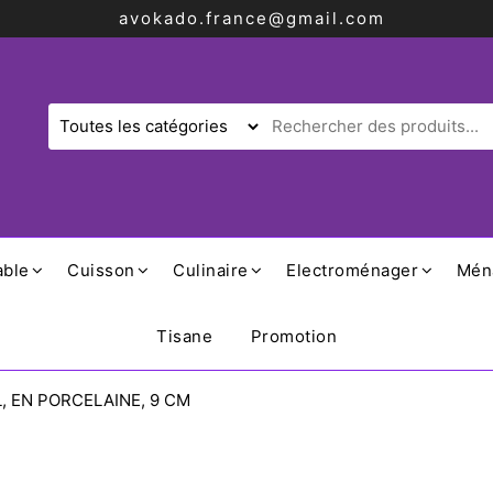
avokado.france@gmail.com
able
Cuisson
Culinaire
Electroménager
Mén
Tisane
Promotion
, EN PORCELAINE, 9 CM