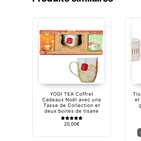
YOGI TEA Coffret
Tis
Cadeaux Noël avec une
et
Tasse de Collection et
deux boites de tisane
20,00
€
Note
5.00
sur 5