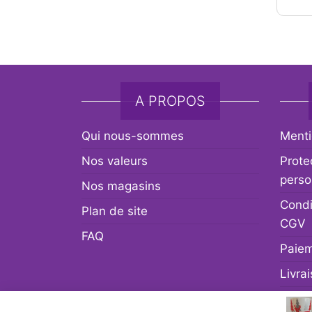
A PROPOS
Qui nous-sommes
Menti
Nos valeurs
Prote
perso
Nos magasins
Condi
Plan de site
CGV
FAQ
Paiem
Livra
Retou