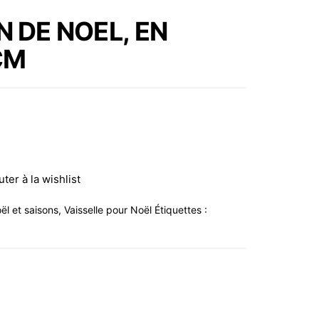
COCHON MOUTON EN
N DE NOEL, EN
PORCELAINE 9 CM
CM
DANS UNE TIRELIRE EN
MÉTAL AVEC CADNAS
uter à la wishlist
ël et saisons
,
Vaisselle pour Noël
Étiquettes :