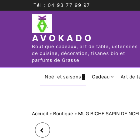
Tél : 04 93 77 99 97
AVOKADO
Boutique cadeaux, art de table, ustensiles
de cuisine, décoration, tisanes bio et
parfums de Grasse
Noël et saisons
Cadeau
Art de t
Accueil
»
Boutique
»
MUG BICHE SAPIN DE NOEL
LIBERTY SET 4 MUG