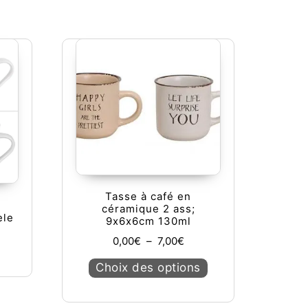
Tasse à café en
céramique 2 ass;
èle
9x6x6cm 130ml
Plage de prix : 0,00€ à 7,
0,00
€
–
7,00
€
Ce produit a plusieu
Choix des options
tions peuvent être choisies sur la page du produit