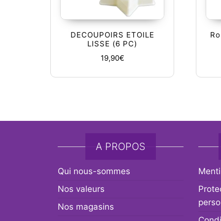
DECOUPOIRS ETOILE
Ro
LISSE (6 PC)
19,90
€
A PROPOS
Qui nous-sommes
Menti
Nos valeurs
Prote
perso
Nos magasins
Condi