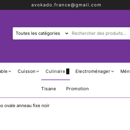
avokado.france@gmail.com
able
Cuisson
Culinaire
Electroménager
Mén
Tisane
Promotion
mo ovale anneau fixe noir