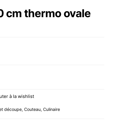
DIAMANT, 25 CM LION
30 cm thermo ovale
SABATIER 863920
hermo ovale anneau fixe noir
uter à la wishlist
et découpe
,
Couteau
,
Culinaire