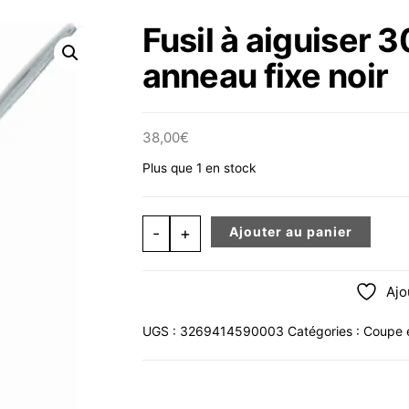
Fusil à aiguiser 
anneau fixe noir
38,00
€
Plus que 1 en stock
quantité de Fusil à aiguiser 30 cm t
-
+
Ajouter au panier
Ajo
UGS :
3269414590003
Catégories :
Coupe 