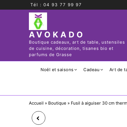
Tél : 04 93 77 99 97
AVOKADO
Boutique cadeaux, art de table, ustensiles
de cuisine, décoration, tisanes bio et
parfums de Grasse
Noël et saisons
Cadeau
Art de t
Accueil
»
Boutique
»
Fusil à aiguiser 30 cm ther
COMBINAISON