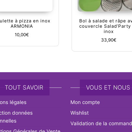
ulette à pizza en inox
Bol à salade et râpe a
ARMONIA
couvercle Salad’Party
inox
10,00
€
33,90
€
TOUT SAVOIR
VOUS ET NOUS
ons légales
Mon compte
ction données
Wishlist
nnelles
Validation de la comman
tions Générales de Vente