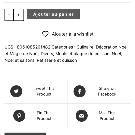
quantité de KIT MAGIC LOVE BUCHE ET UNTAPIS COEU
-
+
Ajouter au panier
Ajouter à la wishlist
UGS :
8051085261482
Catégories :
Culinaire
,
Décoration Noël
et Magie de Noël
,
Divers
,
Moule et plaque de cuisson
,
Noël
,
Noël et saisons
,
Patisserie et cuisson
Tweet This
Share on
Product
Facebook
Pin This
Mail This
Product
Product