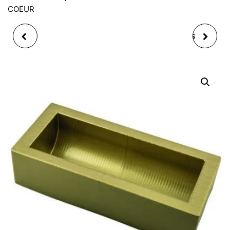
COEUR
KIT D'ACCESSOIRES
BONNET HIVER, SANS
BARBECUE MR LE PDG
BORD, 100%
+ GANT NOIR
ACRYLIQUE, FAUX
FERRURE, 7 ASS;
20X30X10CM