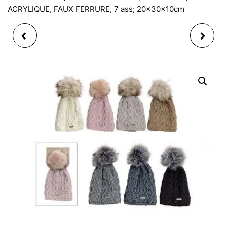
ACRYLIQUE, FAUX FERRURE, 7 ass; 20x30x10cm
KIT MAGIC LOVE
VERRE À COCKTAIL
BUCHE ET UNTAPIS
LADY CHRISTMAS NOEL
COEUR
19XH12 CM 2ASS