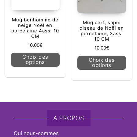
Mug bonhomme de
Mug cerf, sapin
neige Noël en
oiseau de Noël en
porcelaine 4ass. 10
porcelaine, 3ass.
CM
10 CM
10,00
€
10,00
€
Ce produit a plusieurs variations. L
Choix des
Ce pr
Choix des
options
options
A PROPOS
Qui nous-sommes