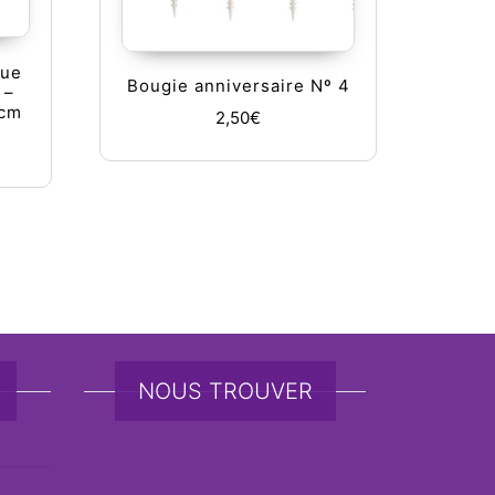
que
Bougie anniversaire Nº 4
 –
5cm
2,50
€
tions peuvent être choisies sur la page du produit
NOUS TROUVER