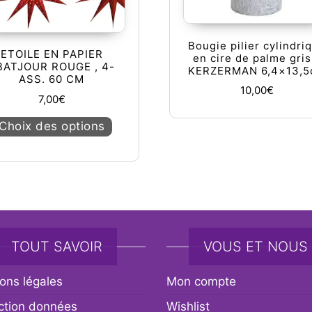
Bougie pilier cylindri
ETOILE EN PAPIER
en cire de palme gris
BATJOUR ROUGE , 4-
KERZERMAN 6,4×13,
ASS. 60 CM
10,00
€
7,00
€
Ce produit a plusieurs variations. Les op
Choix des options
TOUT SAVOIR
VOUS ET NOUS
ons légales
Mon compte
ction données
Wishlist