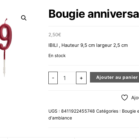
Bougie anniversai
2,50
€
IBILI , Hauteur 9,5 cm largeur 2,5 cm
En stock
quantité de Bougie anniversaire Nº 7
-
+
Ajouter au panier
Ajo
UGS :
8411922455748
Catégories :
Bougie e
d'ambiance