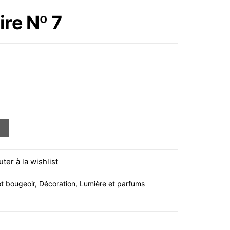
Nº 8
re Nº 7
uter à la wishlist
t bougeoir
,
Décoration
,
Lumière et parfums