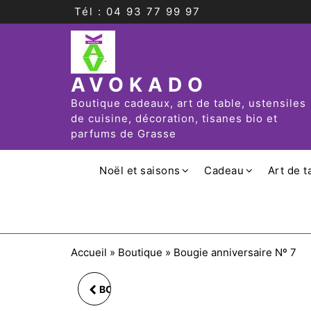
Tél : 04 93 77 99 97
AVOKADO
Boutique cadeaux, art de table, ustensiles
de cuisine, décoration, tisanes bio et
parfums de Grasse
Noël et saisons
Cadeau
Art de t
Accueil
»
Boutique
»
Bougie anniversaire Nº 7
BOUGIE ANNIVERSAIRE