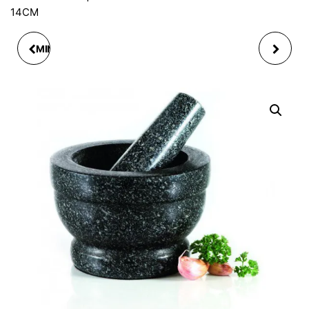
14CM
MINI SALADIER FOREST,
MOULE PAQUES 3D
23 CM MODELE
LAPIN ET OEUF EN
ALEATOIRE
SILICONE 30X17.5