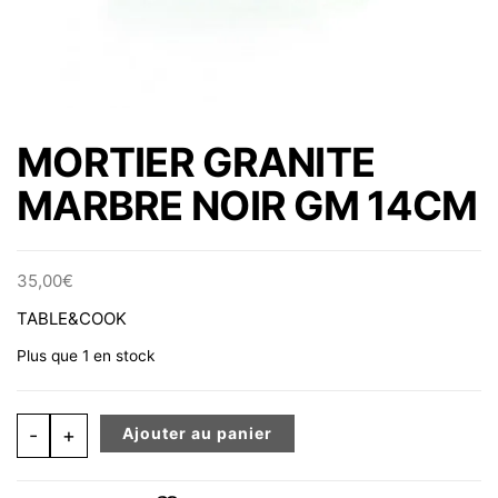
MORTIER GRANITE
MARBRE NOIR GM 14CM
35,00
€
TABLE&COOK
Plus que 1 en stock
quantité de MORTIER GRANITE MARBRE NOIR GM 14CM
-
+
Ajouter au panier