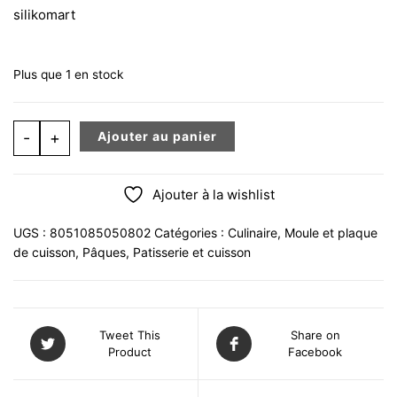
silikomart
Plus que 1 en stock
quantité de MOULE PAQUES 9 CAVITES LAPIN CAROT
-
+
Ajouter au panier
Ajouter à la wishlist
UGS :
8051085050802
Catégories :
Culinaire
,
Moule et plaque
de cuisson
,
Pâques
,
Patisserie et cuisson
Tweet This
Share on
Product
Facebook