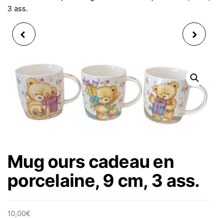
3 ass.
MUG CERF, SAPIN
MUG ÉTOILES MULTI
OISEAU DE NOËL EN
COULEURS STARS EN
PORCELAINE, 3ASS. 10
PORCELAINE, 10 CM
CM
Mug ours cadeau en
porcelaine, 9 cm, 3 ass.
10,00
€