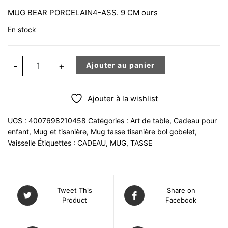
MUG BEAR PORCELAIN4-ASS. 9 CM ours
En stock
quantité de Mug ours cadeau en porcelaine, 9 cm, 3 ass.
-
+
Ajouter au panier
Ajouter à la wishlist
UGS :
4007698210458
Catégories :
Art de table
,
Cadeau pour
enfant
,
Mug et tisanière
,
Mug tasse tisanière bol gobelet
,
Vaisselle
Étiquettes :
CADEAU
,
MUG
,
TASSE
Tweet This
Share on
Product
Facebook