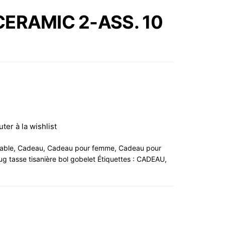
LOSANGE GÉOMÉTRIE
ERAMIC 2-ASS. 10
EN PORCELAINE NOIR
BLANC DORÉ 11CM
uter à la wishlist
table
,
Cadeau
,
Cadeau pour femme
,
Cadeau pour
g tasse tisanière bol gobelet
Étiquettes :
CADEAU
,