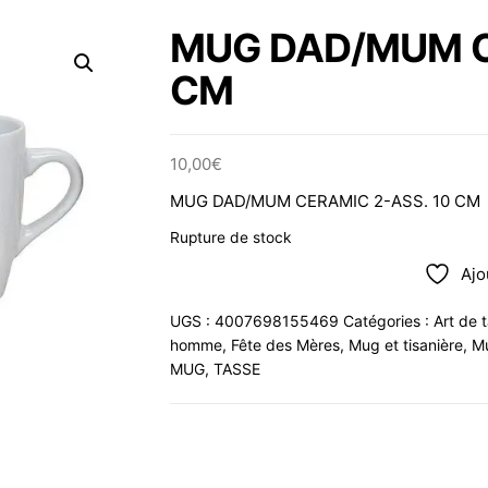
MUG DAD/MUM C
CM
10,00
€
MUG DAD/MUM CERAMIC 2-ASS. 10 CM
Rupture de stock
Ajo
UGS :
4007698155469
Catégories :
Art de 
homme
,
Fête des Mères
,
Mug et tisanière
,
Mu
MUG
,
TASSE