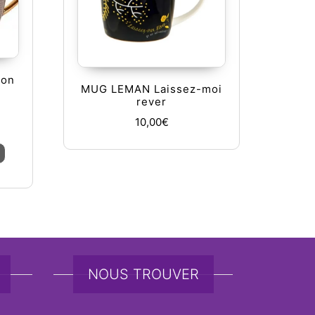
ron
MUG LEMAN Laissez-moi
rever
10,00
€
Ce produit a plusieurs variations. Les options peuvent être ch
NOUS TROUVER