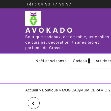
Tél : 04 93 77 99 97
AVOKADO
Boutique cadeaux, art de table, ustensiles
de cuisine, décoration, tisanes bio et
parfums de Grasse
Noël et saisons
Cadeau
Art de t
Accueil
»
Boutique
»
MUG DAD/MUM CERAMIC 2-
MUG ELEPHANT