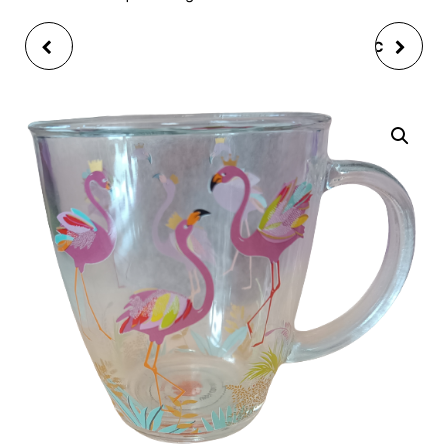
COFFRET MUG AVEC
TISANIÈRE MUG AVEC
CUILLÈRE EN
FILTRE ET COUVERCLE
CÉRAMIQUE DESIGN
TRAIT IVOIRE GRIS
FLEUR 10X8CM 350ML,
TAUPE 11X9X8CM
6 ASS. BLEU, GRIS,
340ML
ORANGE, ROSE,
VIOLET, JAUNE