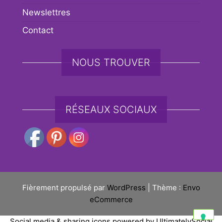
Newslettres
Contact
NOUS TROUVER
RÉSEAUX SOCIAUX
Fièrement propulsé par
WordPress
|
Thème :
Envo
eCommerce
Social media & sharing icons powered by
UltimatelySocial