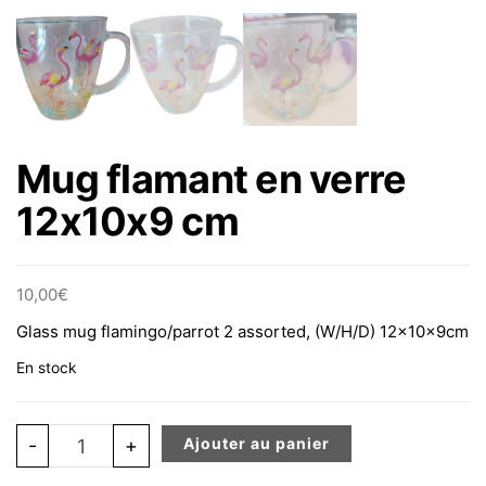
Mug flamant en verre
12x10x9 cm
10,00
€
Glass mug flamingo/parrot 2 assorted, (W/H/D) 12x10x9cm
En stock
quantité de Mug flamant en verre 12x10x9 cm
-
+
Ajouter au panier