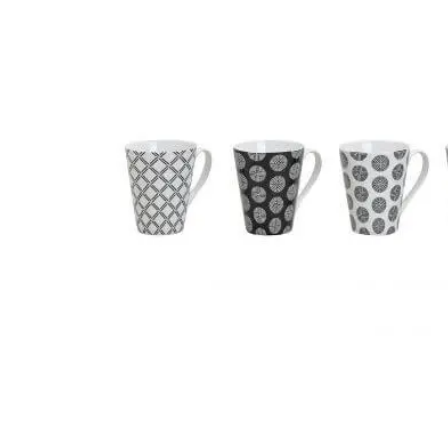
PORCELAINE 30ML, 3
ASS. (1 MODÈLE
ALÉATOIRE)