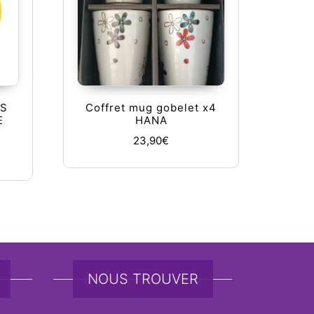
tions peuvent être choisies sur la page du produit
US
Coffret mug gobelet x4
E
HANA
23,90
€
NOUS TROUVER