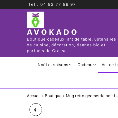
Tél : 04 93 77 99 97
AVOKADO
Boutique cadeaux, art de table, ustensiles
de cuisine, décoration, tisanes bio et
parfums de Grasse
Noël et saisons
Cadeau
Art de t
Accueil
»
Boutique
»
Mug retro géometrie noir b
MUG PERROQUET EN