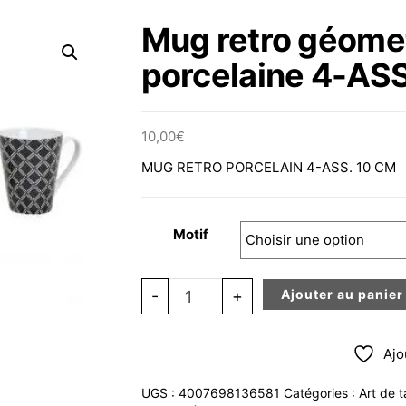
Mug retro géomet
porcelaine 4-AS
10,00
€
MUG RETRO PORCELAIN 4-ASS. 10 CM
Motif
quantité de Mug retro géometrie noi
-
+
Ajouter au panier
Ajo
UGS :
4007698136581
Catégories :
Art de t