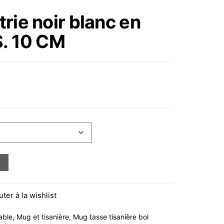
ROSE, GRIS CLAIR OU
rie noir blanc en
MARRON CLAIR 3 ASS.
S. 10 CM
EN CÉRAMIQUE
12X10X8CM
r blanc en porcelaine 4-ASS. 10 CM
uter à la wishlist
able
,
Mug et tisanière
,
Mug tasse tisanière bol