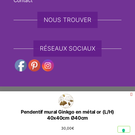
Contact
NOUS TROUVER
RÉSEAUX SOCIAUX
Fièrement propulsé par
WordPress
|
Thème :
Envo
eCommerce
Pendentif mural Ginkgo en métal or (L/H)
Social media & sharing icons powered by
UltimatelySocial
40x40cm Ø40cm
Vos choix en matière de confidentialité
30,00
€
Notification lors de la collecte