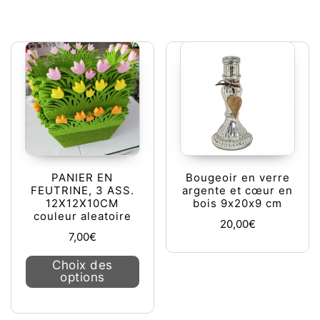
PANIER EN
Bougeoir en verre
FEUTRINE, 3 ASS.
argente et cœur en
12X12X10CM
bois 9x20x9 cm
couleur aleatoire
20,00
€
7,00
€
Ce produit a plusieurs variations. L
Choix des
options