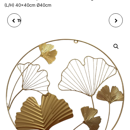
(L/H) 40x40cm Ø40cm
THÉIÈRE INDIVIDUELLE
ASSIETTE CREUSE
ÉGOÏSTE FLEUR ROUGE
DETONN BLANC 19 CM
ORANGE NOIR EN
EN CERAMIQUE
PORCELAINE 3 PCS
400/200ML