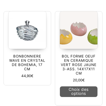
BONBONNIERE
BOL FORME OEUF
WAVE EN CRYSTAL
EN CERAMIQUE
DE BOHEMIA, 17
VERT ROSE JAUNE
CM
3-ASS. 14X17X11
CM
44,90
€
20,00
€
Ce pr
Choix des
options