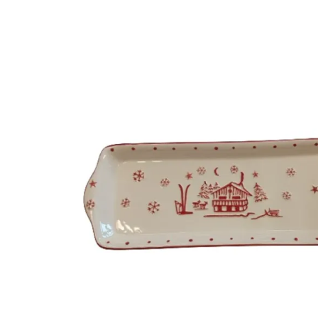
7X11 OU 11X7CM