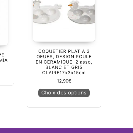
COQUETIER PLAT A 3
VE
OEUFS, DESIGN POULE
MIA
EN CERAMIQUE, 2 asso,
BLANC ET GRIS
CLAIRE17x3x15cm
12,90
€
Ce produit a plusieu
Choix des options