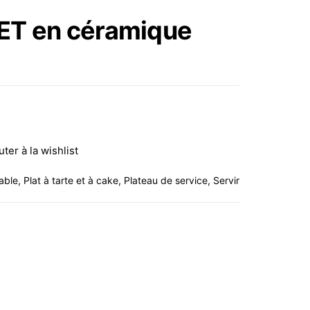
BARDAGE IBILI
LET en céramique
uter à la wishlist
able
,
Plat à tarte et à cake
,
Plateau de service
,
Servir