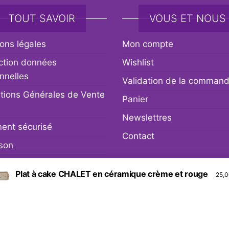
TOUT SAVOIR
VOUS ET NOUS
ons légales
Mon compte
ction données
Wishlist
nnelles
Validation de la comman
tions Générales de Vente
Panier
Newslettres
ent sécurisé
Contact
ison
r et remboursement
Plat à cake CHALET en céramique crème et rouge
25,
Fièrement propulsé par
WordPress
|
Thème :
Envo eCommerc
Social media & sharing icons powered by
UltimatelySocial