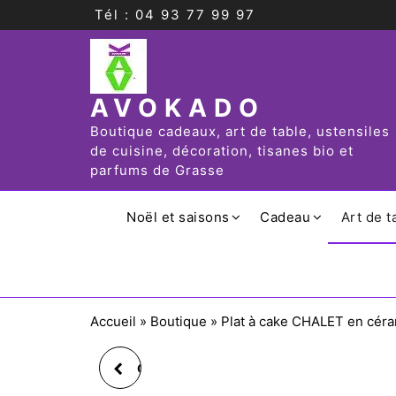
Tél : 04 93 77 99 97
AVOKADO
Boutique cadeaux, art de table, ustensiles
de cuisine, décoration, tisanes bio et
parfums de Grasse
Noël et saisons
Cadeau
Art de t
Accueil
»
Boutique
»
Plat à cake CHALET en cér
CHAT CLAY FIGURINE