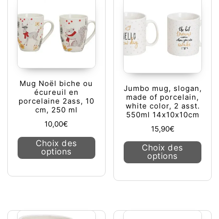
Mug Noël biche ou
Jumbo mug, slogan,
écureuil en
made of porcelain,
porcelaine 2ass, 10
white color, 2 asst.
cm, 250 ml
550ml 14x10x10cm
10,00
€
15,90
€
Ce produit a plusieurs variations. L
Choix des
Ce pr
Choix des
options
options