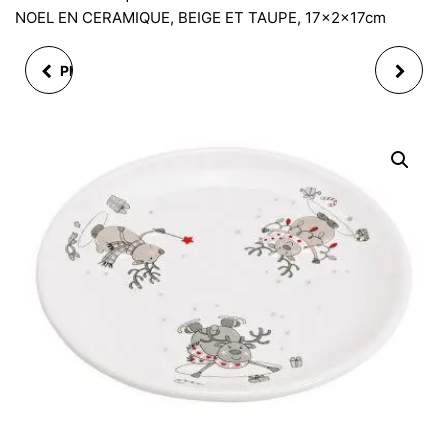
NOEL EN CERAMIQUE, BEIGE ET TAUPE, 17x2x17cm
PLAT CARRÉ SANTA FÉ
BONNBONIERE
20 CM 4ASS. ( 1
ASSIETTE PERE NOEL
MODÈLE ALÉATOIRE)
EN CERAMIQUE
7X12CM