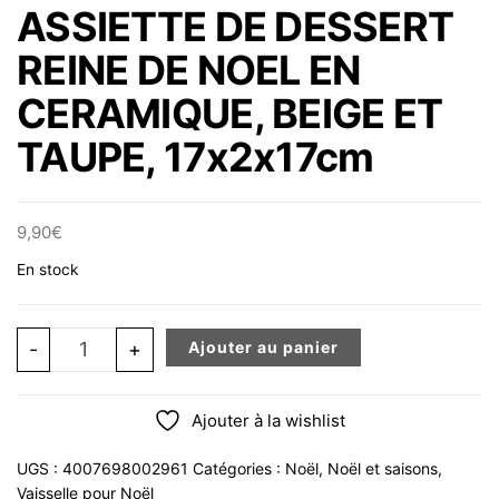
ASSIETTE DE DESSERT
REINE DE NOEL EN
CERAMIQUE, BEIGE ET
TAUPE, 17x2x17cm
9,90
€
En stock
quantité de ASSIETTE DE DESSERT REINE DE NOEL EN 
-
+
Ajouter au panier
Ajouter à la wishlist
UGS :
4007698002961
Catégories :
Noël
,
Noël et saisons
,
Vaisselle pour Noël