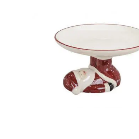
REINE DE NOEL EN
CERAMIQUE, BEIGE ET
TAUPE, 17X2X17CM