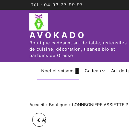
Tél : 04 93 77 99 97
AVOKADO
Boutique cadeaux, art de table, ustensiles
de cuisine, décoration, tisanes bio et
parfums de Grasse
Noël et saisons
Cadeau
Art de t
Accueil
»
Boutique
»
bONNBONIERE ASSIETTE P
ASSIETTE DE DESSERT