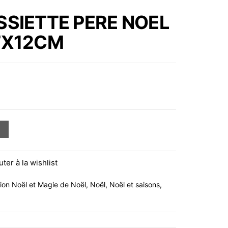
ETOILE EN PORCELAINE
SIETTE PERE NOEL
BLANCHE , 27X2X27CM
7X12CM
TE PERE NOEL EN CERAMIQUE 7X12CM
uter à la wishlist
ion Noël et Magie de Noël
,
Noël
,
Noël et saisons
,