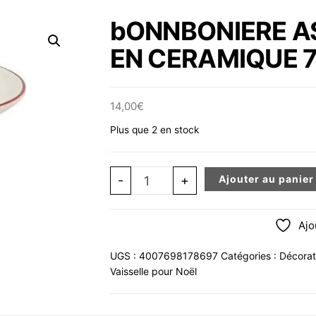
bONNBONIERE AS
EN CERAMIQUE 
14,00
€
Plus que 2 en stock
quantité de bONNBONIERE ASSIET
-
+
Ajouter au panier
Ajo
UGS :
4007698178697
Catégories :
Décorat
Vaisselle pour Noël