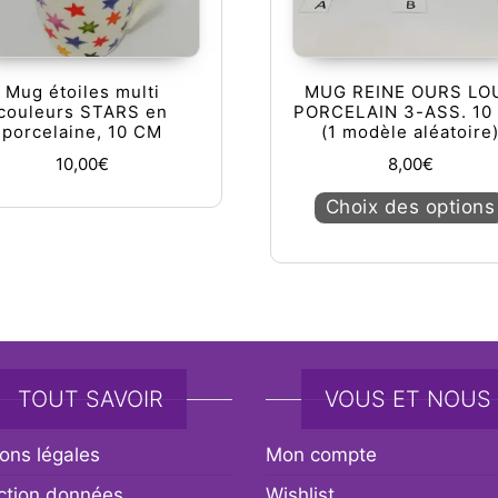
Mug étoiles multi
MUG REINE OURS LO
couleurs STARS en
PORCELAIN 3-ASS. 10
porcelaine, 10 CM
(1 modèle aléatoire
10,00
€
8,00
€
Choix des options
TOUT SAVOIR
VOUS ET NOUS
ons légales
Mon compte
ction données
Wishlist