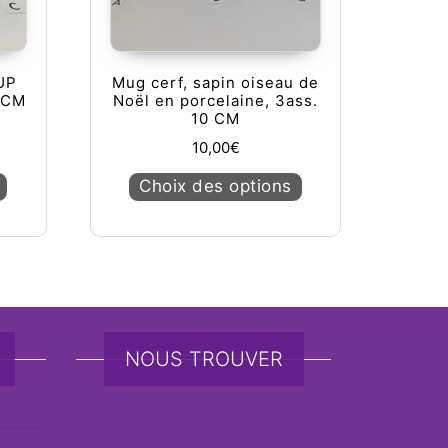
UP
Mug cerf, sapin oiseau de
 CM
Noël en porcelaine, 3ass.
)
10 CM
10,00
€
Ce produit a plusieurs variations. Les options peuvent être ch
Ce produit a plusieu
Choix des options
NOUS TROUVER