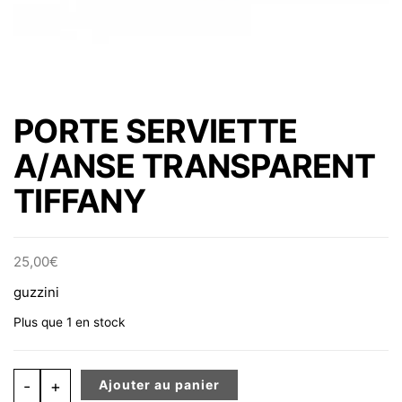
PORTE SERVIETTE
A/ANSE TRANSPARENT
TIFFANY
25,00
€
guzzini
Plus que 1 en stock
quantité de PORTE SERVIETTE A/ANSE TRANSPARENT 
-
+
Ajouter au panier