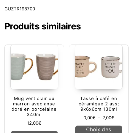
GUZTR198700
Produits similaires
Mug vert clair ou
Tasse à café en
marron avec anse
céramique 2 ass;
doré en porcelaine
9x6x6cm 130ml
340ml
Plage de 
0,00
€
–
7,00
€
12,00
€
Ce pr
Choix des
Ce produit a plusieurs variations. L