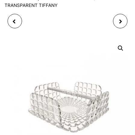
TRANSPARENT TIFFANY
THÉIÈRE INDIVIDUEL
PORTE ENCENS EN
ÉGOÏSTE RAYURE NOIR
BOIS ORANGE
DORÉ EN PORCELAINE
3PCS