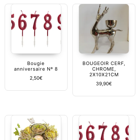
Bougie
BOUGEOIR CERF,
anniversaire Nº 8
CHROME,
2X10X21CM
2,50
€
39,90
€