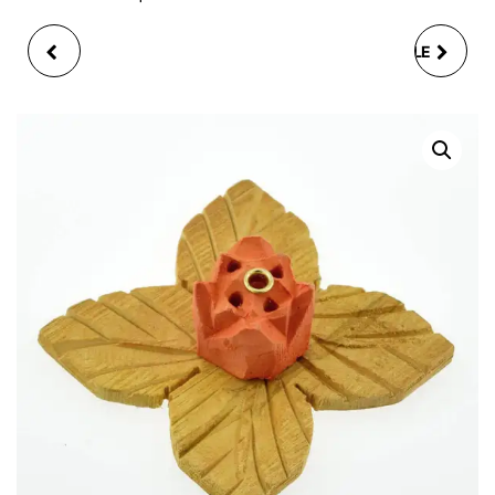
PORTE SERVIETTE
COQ BLANC OU POULE
A/ANSE TRANSPARENT
BLANCHE AVEC
TIFFANY
PLUMES EN
POLYRESINE, 2 ASSO.
4X7X7CM