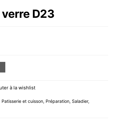
VERRE D26
 verre D23
D23
uter à la wishlist
,
Patisserie et cuisson
,
Préparation
,
Saladier
,