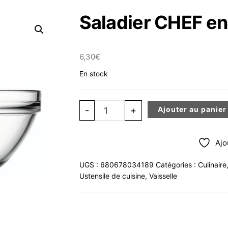
Saladier CHEF en
6,30
€
En stock
quantité de Saladier CHEF en verre 
-
+
Ajouter au panier
Ajo
UGS :
680678034189
Catégories :
Culinaire
Ustensile de cuisine
,
Vaisselle