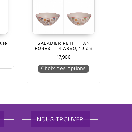
oule
SALADIER PETIT TIAN
FOREST , 4 ASSO, 19 cm
17,90
€
Ce produit a plusieu
Choix des options
NOUS TROUVER