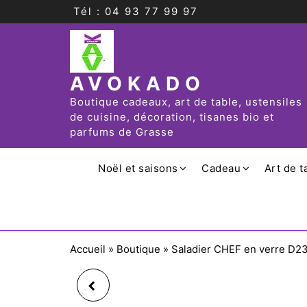
Tél : 04 93 77 99 97
AVOKADO
Boutique cadeaux, art de table, ustensiles
de cuisine, décoration, tisanes bio et
parfums de Grasse
Noël et saisons
Cadeau
Art de t
Accueil
»
Boutique
»
Saladier CHEF en verre D2
SALADIER CHEF EN