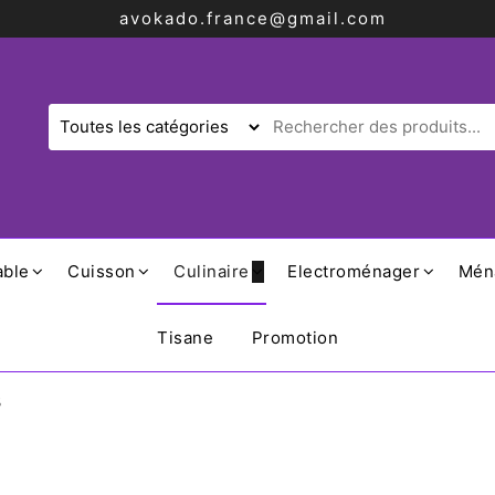
avokado.france@gmail.com
able
Cuisson
Culinaire
Electroménager
Mén
Tisane
Promotion
3