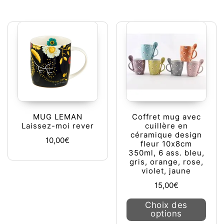
MUG LEMAN
Coffret mug avec
Laissez-moi rever
cuillère en
céramique design
10,00
€
fleur 10x8cm
350ml, 6 ass. bleu,
gris, orange, rose,
violet, jaune
15,00
€
Ce pr
Choix des
options