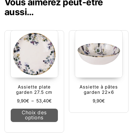
Vous aimerez peut-être
aussi…
Assiette plate
Assiette à pâtes
garden 27.5 cm
garden 22×6
Plage de prix : 9,90€ à 53,40€
9,90
€
–
53,40
€
9,90
€
Ce produit a plusieurs variations. L
Choix des
options