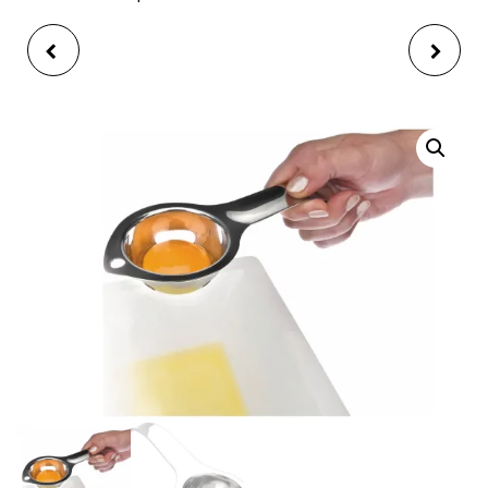
SÉCATEUR DE
CASSEROLES À
VOLAILLE AMEFA
MESURER CUP INOX 4
CISEAU
TAILLES IBILI