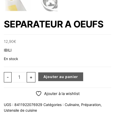
SEPARATEUR A OEUFS
12,90
€
IBILI
En stock
quantité de SEPARATEUR A OEUFS
-
+
Ajouter au panier
Ajouter à la wishlist
UGS :
8411922076929
Catégories :
Culinaire
,
Préparation
,
Ustensile de cuisine