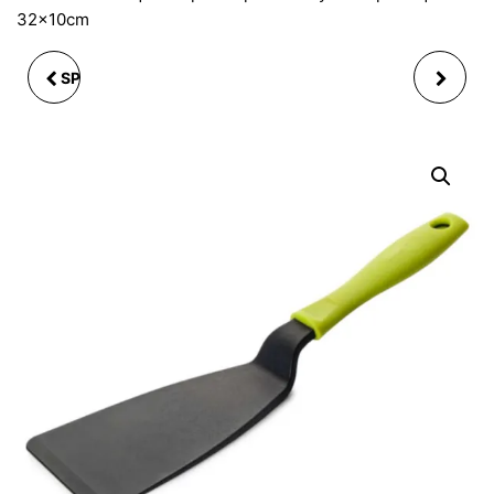
32x10cm
SPATULE RACLETTE EN
THERMOMÈTRE EN
BOIS HÈTRE 30 CM
SILICONE 3 EN 1,
CUILLÈRE ET SPATULE