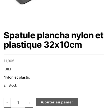
Spatule plancha nylon et
plastique 32x10cm
11,90
€
IBILI
Nylon et plastic
En stock
quantité de Spatule plancha nylon et plastique 32x10c
-
+
Ajouter au panier