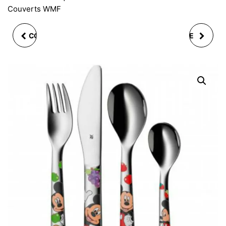
Couverts WMF
COUTEAU CÉRAMIQUE
CLOCHE COUVERCLE
7.5CM 2 ASS.
POUR PLANCHA OU
ROUGE/TAUPE AVEC
GRILL 23.2 CM
ÉTUI