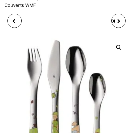
Couverts WMF
SET ENFANT 4 PCS
SET ENFANT 4 PCS ROI
LIVRE DE LA JUNGLE 4
LION 4 COUVERTS WMF
COUVERTS WMF