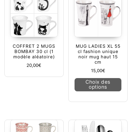
COFFRET 2 MUGS
MUG LADIES XL 55
BOMBAY 30 cl (1
cl fashion unique
modèle aléatoire)
noir mug haut 15
cm
20,00
€
15,00
€
Ce pr
Choix des
options