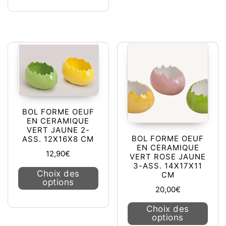
BOL FORME OEUF
EN CERAMIQUE
VERT JAUNE 2-
BOL FORME OEUF
ASS. 12X16X8 CM
EN CERAMIQUE
12,90
€
VERT ROSE JAUNE
3-ASS. 14X17X11
Ce produit a plusieurs variations. L
Choix des
CM
options
20,00
€
Ce pr
Choix des
options