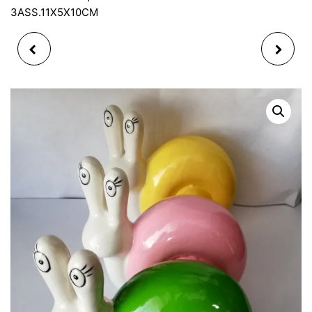
3ASS.11X5X10CM
SAC SHOPPING
HIBOU NEIGE EN
PLIABLE, M SIZE,
POLYRESINE , 6 ASST.
45X62CM 100%
7X8X5CM
NYLON, 6 ASS.
(MODÈLE ALÉATOIRE)