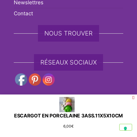
Newslettres
Contact
NOUS TROUVER
RÉSEAUX SOCIAUX
Fièrement propulsé par
WordPress
|
Thème :
Envo
ESCARGOT EN PORCELAINE 3ASS.11X5X10CM
eCommerce
6,00
€
Social media & sharing icons powered by
UltimatelySocial