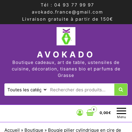
Tél : 04 93 77 99 97
avokado.france@gmail.com
Livraison gratuite à partir de 150€
AVOKADO
Boutique cadeaux, art de table, ustensiles de
cuisine, décoration, tisanes bio et parfums de
Grasse
0
0,00€
Menu
Accueil
»
Boutique
»
Bougie pilier cylindrique en cire de