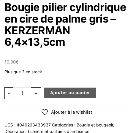
Bougie pilier cylindrique
en cire de palme gris –
KERZERMAN
6,4×13,5cm
10,00
€
Plus que 2 en stock
quantité de Bougie pilier cylindrique en cire de palme
-
+
Ajouter au panier
Ajouter à la wishlist
UGS :
4046203433937
Catégories :
Bougie et bougeoir
,
Décoration
,
Lumière et parfums d'ambiance