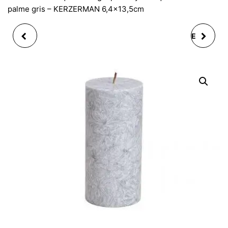
palme gris – KERZERMAN 6,4×13,5cm
ETOILE EN PAPIER
SET DE 4 DESSOUS DE
ABATJOUR ROUGE , 4-
TASSE / SOUS TASSE /
ASS. 60 CM
SOUS MUG DESIGN
MOROCCO BLEU
BLANC 10X10CM