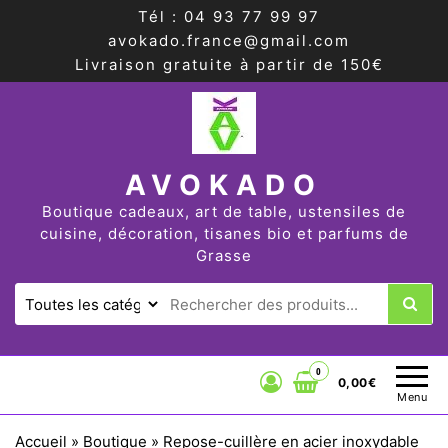
Tél : 04 93 77 99 97
avokado.france@gmail.com
Livraison gratuite à partir de 150€
AVOKADO
Boutique cadeaux, art de table, ustensiles de
cuisine, décoration, tisanes bio et parfums de
Grasse
0
0,00€
Menu
Accueil
»
Boutique
»
Repose-cuillère en acier inoxydable