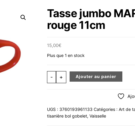
Tasse jumbo MA
rouge 11cm
15,00
€
Plus que 1 en stock
quantité de Tasse jumbo MARMOTTE
-
+
Ajouter au panier
Ajo
UGS :
3760193961133
Catégories :
Art de t
tisanière bol gobelet
,
Vaisselle