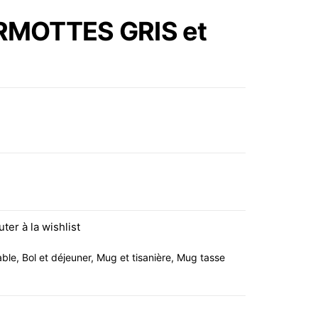
EN CÉRAMIQUE MAEVA
RMOTTES GRIS et
PAPILLON
S GRIS et rouge 11cm
uter à la wishlist
able
,
Bol et déjeuner
,
Mug et tisanière
,
Mug tasse