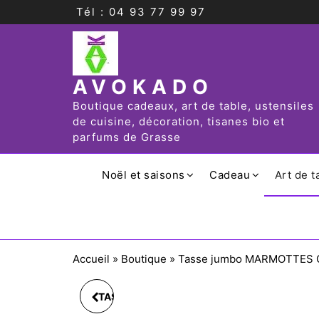
Tél : 04 93 77 99 97
AVOKADO
Boutique cadeaux, art de table, ustensiles
de cuisine, décoration, tisanes bio et
parfums de Grasse
Noël et saisons
Cadeau
Art de t
Accueil
»
Boutique
»
Tasse jumbo MARMOTTES G
TASSE JUMBO D12.5CM