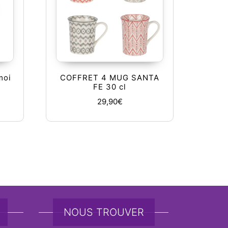
moi
COFFRET 4 MUG SANTA
FE 30 cl
29,90
€
tions peuvent être choisies sur la page du produit
NOUS TROUVER