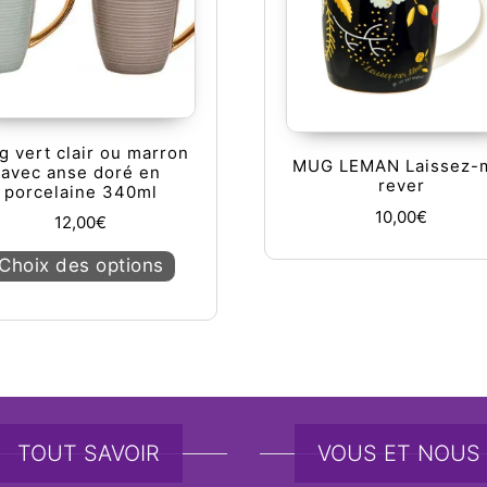
 vert clair ou marron
MUG LEMAN Laissez-
avec anse doré en
rever
porcelaine 340ml
10,00
€
12,00
€
Ce produit a plusieurs variations. Les op
Choix des options
TOUT SAVOIR
VOUS ET NOUS