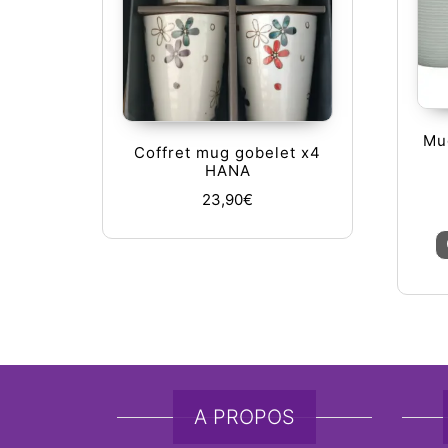
Mug
Coffret mug gobelet x4
HANA
23,90
€
A PROPOS