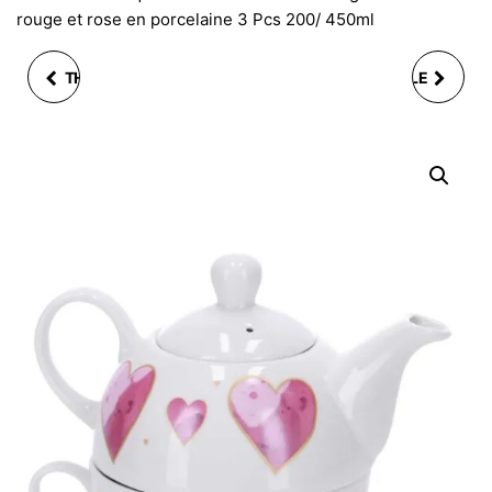
rouge et rose en porcelaine 3 Pcs 200/ 450ml
THÉIÈRE INDIVIDUELLE
THÉIÈRE INDIVIDUELLE
EGOÏSTE
ÉGOÏSTE PAISLEY EN
COLORFULFLEUR NOIR
PORCELAINE 3 PCS
ROUGE DORÉ 3 PCS
400/200ML