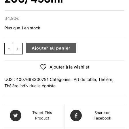
34,90
€
Plus que 1 en stock
quantité de Théière individuelle égoïste cœur rouge et 
-
+
Ajouter au panier
Ajouter à la wishlist
UGS :
4007698300791
Catégories :
Art de table
,
Théière
,
Théière individuelle égoïste
Tweet This
Share on
Product
Facebook